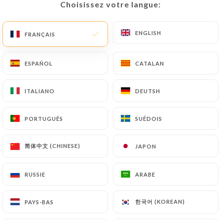
Choisissez votre langue:
Choisissez votre langue:
34 AVIS
RESTAURANT LIBANAIS
ENGLISH
ENGLISH
FRANÇAIS
FRANÇAIS
87 Rue Pierre Legrand
59800 Lille France
ESPAÑOL
ESPAÑOL
CATALAN
CATALAN
ITALIANO
ITALIANO
DEUTSH
DEUTSH
PORTUGUÊS
PORTUGUÊS
SUÉDOIS
SUÉDOIS
简体中文 (CHINESE)
简体中文 (CHINESE)
JAPON
JAPON
RUSSIE
RUSSIE
ARABE
ARABE
한국어 (KOREAN)
한국어 (KOREAN)
PAYS-BAS
PAYS-BAS
Qui sommes nous?